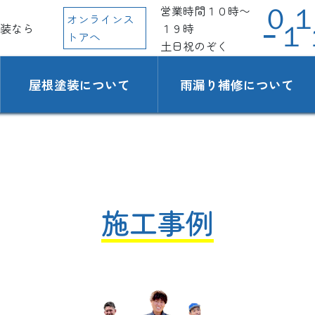
営業時間１０時〜
０
オンラインス
装なら
１９時
−１
トアへ
土日祝のぞく
屋根塗装について
雨漏り補修について
施工事例