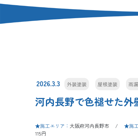
2026.3.3
外装塗装
屋根塗装
雨
河内長野で色褪せた外
★施工エリア：
大阪府河内長野市 /
★施
115円