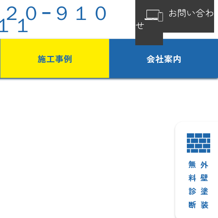
１２０−９１０
お問い合わ
１１
せ
施工事例
会社案内
無料診断
外壁塗装