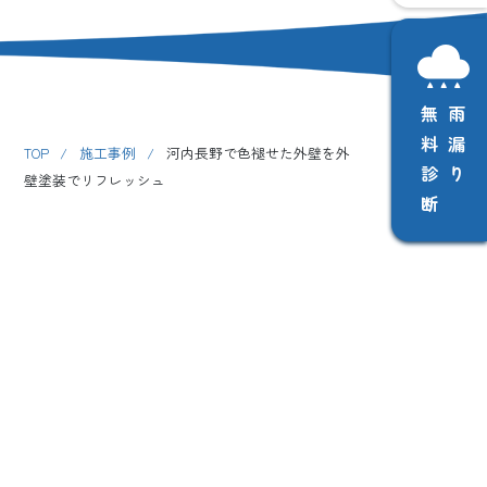
無料診断
雨漏り
TOP
/
施工事例
/
河内長野で色褪せた外壁を外
壁塗装でリフレッシュ