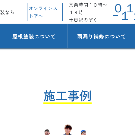
営業時間１０時〜
０
オンラインス
装なら
１９時
−１
トアへ
土日祝のぞく
屋根塗装について
雨漏り補修について
施工事例