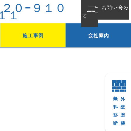
１２０−９１０
お問い合わ
１１
せ
施工事例
会社案内
無料診断
外壁塗装