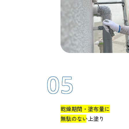
05
乾燥期間・塗布量に
無駄のない上塗り