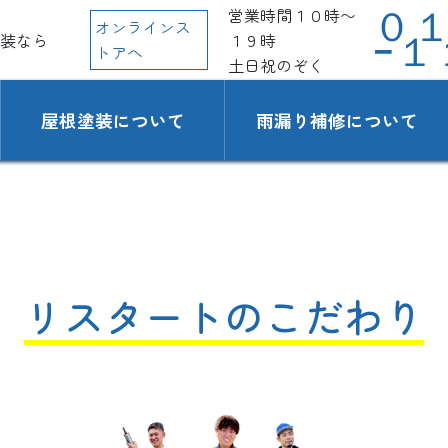
営業時間１０時〜
０
オンラインス
装なら
１９時
−１
トアへ
土日祝のぞく
屋根塗装について
雨漏り補修について
リスタートのこだわり