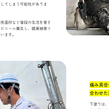
散してしまう可能性がありま
や洗面所など普段の生活を害さ
なビニール養生し、健康被害リ
ています。
痛み具合
合わせた
下塗りは、