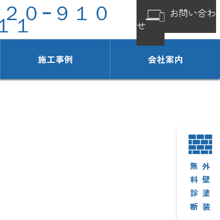
１２０−９１０
お問い合わ
１１
せ
施工事例
会社案内
無料診断
外壁塗装